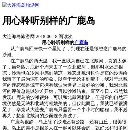
用心聆听别样的广鹿岛
大连海岛旅游网 2018-06-18 阅读
次
用心聆听别样的
广鹿岛
从
广鹿岛
回来快一个星期了，到现在还是很想念
广鹿岛
的
沙滩。
在
广鹿岛
的两天里，我一直以为自己在北戴河，真的太像
了，虽然四月底赶个周末去了一次北戴河，但那时水还是很
凉，沙滩也在冷风中感到清凉，难忘北戴河也许是它的沙滩给
我留下了最为深刻的印象，以至于无论走到哪里，我对于北戴
河的迷恋都是源于它拥有我认为世界上最好的沙滩，我对北戴
河的评价总是以沙滩开始，再以沙滩结束。直至今日，虽然我
发现
广鹿岛
的沙滩很好，可以和北戴河相比，但是它的自然环
境仍然是无法和北戴河相媲美的，但仅此而已，我就已经很满
足了，毕竟从大连去
广鹿岛
只需要一个半小时的船程，我不必
再为了想念北戴河的沙而连夜奔波了。
广鹿岛
很静，岛上除了沙滩还有公路，还有山丘，很美很
美。岛上的美不是很多人在一起可以体会的，就好比和很多同