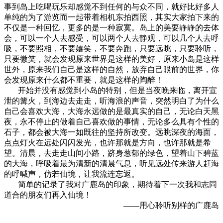
事到岛上吃喝玩乐却感觉不到任何的与众不同，就好比好多人
单纯的为了游览而一起带着相机东拍西照，其实大家拍下来的
不仅是一种回忆，更多的是一种寂寞。岛上的美要静静的去体
会，可以一个人去感受，可以两个人去静观，可以几个人去呼
吸，不要照相，不要嬉笑，不要奔跑，只要远眺，只要聆听，
只要微笑，就会发现原来世界是这样的美好，原来小岛是这样
世外，原来我们自己是这样的自然，放弃自己眼前的世界，你
会发现原来什么都不重要，就是这样的陶醉！
开始并没有感觉到小岛的特别，但是当夜晚来临，离开宣
泄的篝火，到海边去走走，听海浪的声音，突然明白了为什么
自己会喜欢大海，大海永远做的是最真实的自己，无论白天黑
夜，永不停止的做着自己喜欢做的事情，无论多么具有个性的
石子，都会被大海一如既往的坚持所改变。远眺深夜的海面，
点点灯火在远处闪闪发光，也许那就是方向，也许那就是希
望。清晨，去走走山间小路，跻身葱郁的绿色，望着山下碧蓝
的大海，呼吸着最为清新的清晨气息，听见远处传来游人赶海
的呼喊声，仿若仙境，让我流连忘返。
简单的记录了我对
广鹿岛
的印象，期待着下一次我和志同
道合的朋友们再入仙境！
——用心聆听别样的广鹿岛