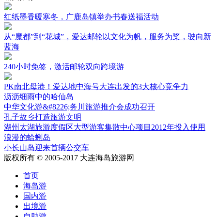
红纸墨香暖寒冬，广鹿岛镇举办书春送福活动
从“魔都”到“花城”，爱达邮轮以文化为帆，服务为桨，驶向新
蓝海
240小时免签，激活邮轮双向跨境游
PK南北母港！爱达地中海号大连出发的3大核心竞争力
沥沥细雨中的哈仙岛
中华文化游&#8226;务川旅游推介会成功召开
孔子故乡打造旅游文明
湖州太湖旅游度假区大型游客集散中心项目2012年投入使用
浪漫的蛤蜊岛
小长山岛迎来首辆公交车
版权所有 © 2005-2017 大连海岛旅游网
首页
海岛游
国内游
出境游
自助游