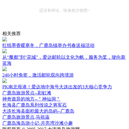
还没有评论，快来抢沙发吧~
相关推荐
红纸墨香暖寒冬，广鹿岛镇举办书春送福活动
从“魔都”到“花城”，爱达邮轮以文化为帆，服务为桨，驶向新
蓝海
240小时免签，激活邮轮双向跨境游
PK南北母港！爱达地中海号大连出发的3大核心竞争力
广鹿岛旅游景点--彩虹滩
神奇诡异的地方--＂神仙洞＂
长海县广鹿岛系列传说之将军石
大连长海县面积最大的岛屿--广鹿岛
广鹿岛旅游景点,马祖庙
广鹿岛海岛游小记-月亮湾沙滩小趣