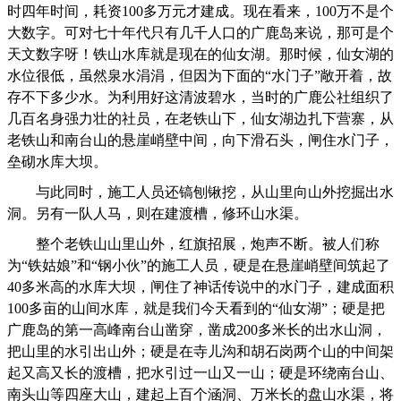
时四年时间，耗资100多万元才建成。现在看来，100万不是个
大数字。可对七十年代只有几千人口的广鹿岛来说，那可是个
天文数字呀！铁山水库就是现在的仙女湖。那时候，仙女湖的
水位很低，虽然泉水涓涓，但因为下面的“水门子”敞开着，故
存不下多少水。为利用好这清波碧水，当时的广鹿公社组织了
几百名身强力壮的社员，在老铁山下，仙女湖边扎下营寨，从
老铁山和南台山的悬崖峭壁中间，向下滑石头，闸住水门子，
垒砌水库大坝。
与此同时，施工人员还镐刨锹挖，从山里向山外挖掘出水
洞。另有一队人马，则在建渡槽，修环山水渠。
整个老铁山山里山外，红旗招展，炮声不断。被人们称
为“铁姑娘”和“钢小伙”的施工人员，硬是在悬崖峭壁间筑起了
40多米高的水库大坝，闸住了神话传说中的水门子，建成面积
100多亩的山间水库，就是我们今天看到的“仙女湖”；硬是把
广鹿岛的第一高峰南台山凿穿，凿成200多米长的出水山洞，
把山里的水引出山外；硬是在寺儿沟和胡石岗两个山的中间架
起又高又长的渡槽，把水引过一山又一山；硬是环绕南台山、
南头山等四座大山，建起上百个涵洞、万米长的盘山水渠，将