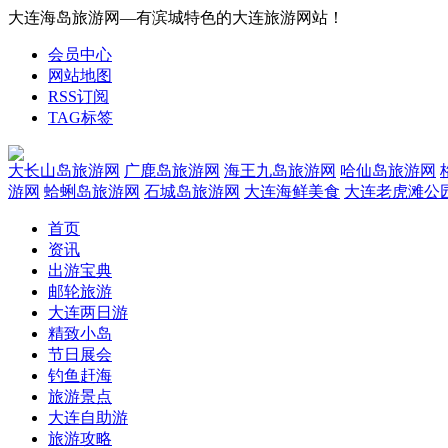
大连海岛旅游网—有滨城特色的大连旅游网站！
会员中心
网站地图
RSS订阅
TAG标签
大长山岛旅游网
广鹿岛旅游网
海王九岛旅游网
哈仙岛旅游网
游网
蛤蜊岛旅游网
石城岛旅游网
大连海鲜美食
大连老虎滩公
首页
资讯
出游宝典
邮轮旅游
大连两日游
精致小岛
节日展会
钓鱼赶海
旅游景点
大连自助游
旅游攻略