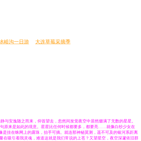
冰峪沟一日游
大连草莓采摘季
恬静与安逸随之而来，仰首望去，忽然间发觉夜空中居然缀满了无数的星星。
绝句原来是如此的境意。星星比任何时候都要多，都要亮……就像白纱少女在
像是挂在蛛网上的露珠，抬手可摘。就连那神秘莫测，遥不可及的银河系距离
的力量在吸引着我灵魂，难道这就是我们常说的上苍？又望星空，夜空深邃依旧群