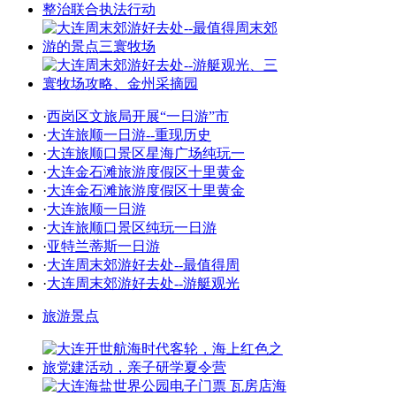
·
西岗区文旅局开展“一日游”市
·
大连旅顺一日游--重现历史
·
大连旅顺口景区星海广场纯玩一
·
大连金石滩旅游度假区十里黄金
·
大连金石滩旅游度假区十里黄金
·
大连旅顺一日游
·
大连旅顺口景区纯玩一日游
·
亚特兰蒂斯一日游
·
大连周末郊游好去处--最值得周
·
大连周末郊游好去处--游艇观光
旅游景点