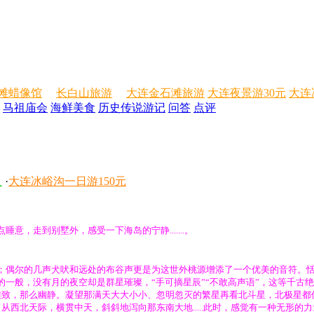
滩蜡像馆
长白山旅游
大连金石滩旅游
大连夜景游30元
大连
马祖庙会
海鲜美食
历史传说
游记
问答
点评
人
·
大连冰峪沟一日游150元
，走到别墅外，感受一下海岛的宁静.......。
；偶尔的几声犬吠和远处的布谷声更是为这世外桃源增添了一个优美的音符。
一般，没有月的夜空却是群星璀璨，“手可摘星辰”“不敢高声语”，这等千古
雅致，那么幽静。凝望那满天大大小小、忽明忽灭的繁星再看北斗星，北极星都
西北天际，横贯中天，斜斜地泻向那东南大地.....此时，感觉有一种无形