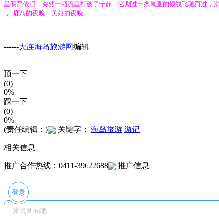
星明亮依旧，突然一颗流星打破了宁静，它划过一条笔直的银线飞驰而过，消失在远处
广鹿岛的夜晚，美好的夜晚。
------
大连海岛旅游网
编辑
顶一下
(0)
0%
踩一下
(0)
0%
(责任编辑：)
关键字：
海岛旅游
游记
相关信息
推广合作热线：0411-39622688
推广信息
登录