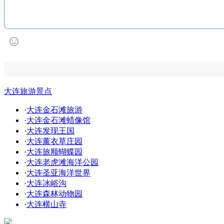
大连旅游景点
·
大连金石滩旅游
·
大连金石滩蜡像馆
·
大连发现王国
·
大连薰衣草庄园
·
大连旅顺蝴蝶园
·
大连老虎滩海洋公园
·
大连圣亚海洋世界
·
大连冰峪沟
·
大连森林动物园
·
大连横山寺