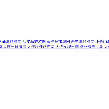
格仙岛旅游网
瓜皮岛旅游网
海洋岛旅游网
西中岛旅游网
小长山
园
大连一日游网
大连境外旅游网
大连发现王国
圣亚海洋世界
大