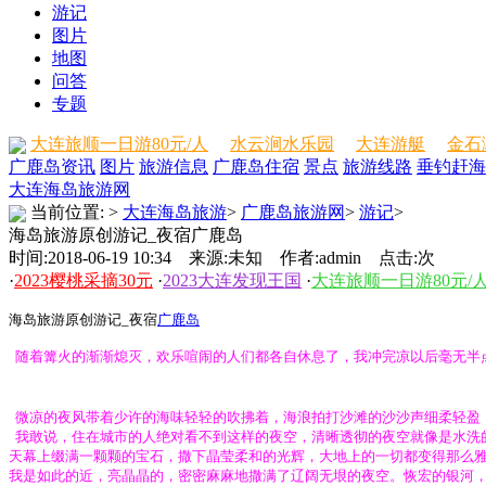
游记
图片
地图
问答
专题
大连旅顺一日游80元/人
水云涧水乐园
大连游艇
金石
广鹿岛资讯
图片
旅游信息
广鹿岛住宿
景点
旅游线路
垂钓赶海
大连海岛旅游网
当前位置:
>
大连海岛旅游
>
广鹿岛旅游网
>
游记
>
海岛旅游原创游记_夜宿广鹿岛
时间:2018-06-19 10:34 来源:未知 作者:admin 点击:
次
·
2023樱桃采摘30元
·
2023大连发现王国
·
大连旅顺一日游80元/
海岛旅游原创游记_夜宿
广鹿岛
随着篝火的渐渐熄灭，欢乐喧闹的人们都各自休息了，我冲完凉以后毫无半点睡意
微凉的夜风带着少许的海味轻轻的吹拂着，海浪拍打沙滩的沙沙声细柔轻盈
我敢说，住在城市的人绝对看不到这样的夜空，清晰透彻的夜空就像是水洗的
天幕上缀满一颗颗的宝石，撒下晶莹柔和的光辉，大地上的一切都变得那么
我是如此的近，亮晶晶的，密密麻麻地撒满了辽阔无垠的夜空。恢宏的银河，从