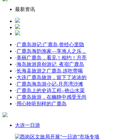
最新资讯
·
广鹿岛游记:广鹿岛,曾经心里隐
·
广鹿岛海韵渔家—享渔人之乐，
·
美丽广鹿岛，看见！相约！月亮
·
海岛旅游原创游记_夜宿广鹿岛
·
长海县旅游之广鹿岛,连吃带喝
·
大连广鹿岛旅游，留下了浓浓的
·
广鹿岛海岛游小记-月亮湾沙滩
·
广鹿岛上的史诗工程--铁山水渠
·
广鹿岛旅游，在幽静中感受无尚
·
用心聆听别样的广鹿岛
大连一日游