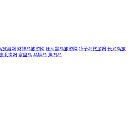
岛旅游网
财神岛旅游网
庄河黑岛旅游网
獐子岛旅游网
长兴岛旅
连采摘网
塞里岛
乌蟒岛
凤鸣岛