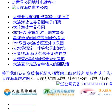
·
大连开世航海时代客轮，海上红
·
大连海盐世界公园电子门票
·
大连海盐世界公园
·
39°乐园-家庭出游，朋友聚会
·
星海会展mini嬉雪乐园价格,大
·
39°乐园-大连首座室外水乐园
·
云水谷漂流，体验秋天刺激第一
·
三寰牧场-秋天带孩子宠物在早
·
大连森林动物园超全游玩攻略
·
大连夏季最适合年轻人的团队活
关于我们
|
认证资质
|
荣誉纪实
|
招贤纳士
|
媒体报道
|
版权声明
|
广告
大连海岛旅游网
※ 大连万维国际旅行社有限公司（旅行社许可证号：
辽公网安备 21020202000115