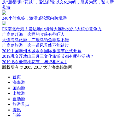
从“魔都”到“花城”，爱达邮轮以文化为帆，服务为桨，驶向新
蓝海
240小时免签，激活邮轮双向跨境游
PK南北母港！爱达地中海号大连出发的3大核心竞争力
广鹿岛赶海，这样的收获有些吓人
大连海岛旅游，广鹿岛钓鱼非常不错
广鹿岛旅游，这一道风景线不能错过
2019中国泰州水城水乡国际旅游节正式开幕
2019巩义浮戏山三月三文化旅游节都有哪些活动？
2019肥乡最美桃花节，与您相约4月
版权所有 © 2005-2017 大连海岛旅游网
首页
海岛游
国内游
出境游
自助游
旅游景点
资讯
问答