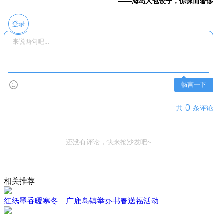
——海岛人包饺子，惊悚而奢侈
登录
畅言一下
0
共
条评论
还没有评论，快来抢沙发吧~
相关推荐
红纸墨香暖寒冬，广鹿岛镇举办书春送福活动